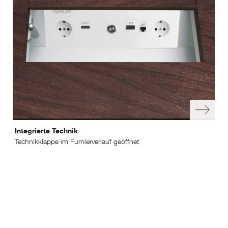
Integrierte Technik
Int
Technikklappe im Furnierverlauf geöffnet
Tec