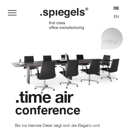
DE
EN
Philosophie
Sitzmöbel
Planung
Chefzimmer
Produktion
Konferenz
Funktion
.time air
Chronik
conference
Bis ins kleinste Detail zeigt sich die Eleganz und