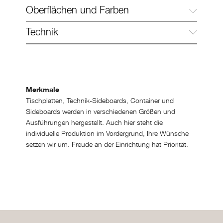
Oberflächen und Farben
Verschiedene Gestelloptionen möglich
Technik
Die Anschlusstechnik ist immer variabel. Alle
Rechteckige Tischplatte mit Längsfurniermuster
Halbova
Anschlüsse werden auf die technischen
Anforderungen des Raumes abgestimmt.
Merkmale
Tischplatten, Technik-Sideboards, Container und
Sideboards werden in verschiedenen Größen und
Ausführungen hergestellt. Auch hier steht die
individuelle Produktion im Vordergrund, Ihre Wünsche
setzen wir um. Freude an der Einrichtung hat Priorität.
TAF-P Premium Technikeinbaufeld
T
Ova