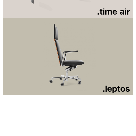
.time air
.leptos