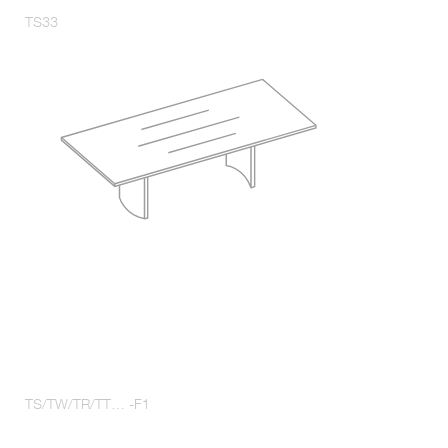
TS33
TS/TW/TR/TT… -F1