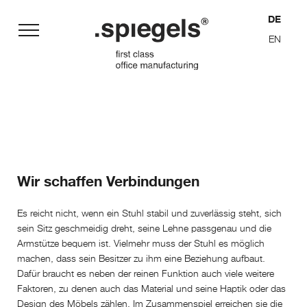
DE
EN
Philosophie
Sitzmöbel
Planung
Chefzimmer
Produktion
Wir schaffen Verbindungen
Konferenz
Funktion
Chronik
Es reicht nicht, wenn ein Stuhl stabil und zuverlässig steht, sich
sein Sitz geschmeidig dreht, seine Lehne passgenau und die
Armstütze bequem ist. Vielmehr muss der Stuhl es möglich
machen, dass sein Besitzer zu ihm eine Beziehung aufbaut.
Dafür braucht es neben der reinen Funktion auch viele weitere
Faktoren, zu denen auch das Material und seine Haptik oder das
Design des Möbels zählen. Im Zusammenspiel erreichen sie die